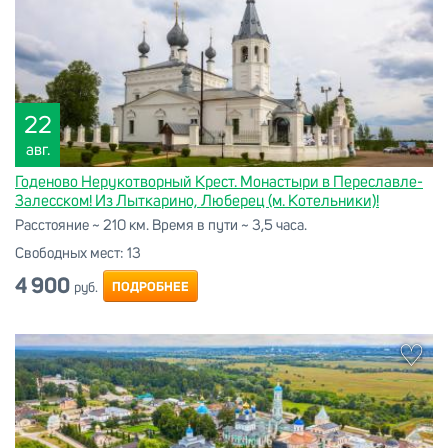
22
авг.
Годеново Нерукотворный Крест. Монастыри в Переславле-
Залесском! Из Лыткарино, Люберец (м. Котельники)!
Расстояние ~ 210 км. Время в пути ~ 3,5 часа.
Свободных мест:
13
4 900
ПОДРОБНЕЕ
руб.