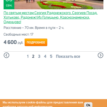
сен.
По святым местам Сергия Радонежского. Сергиев Посад,
Хотьково, Радонеж! Из Голицыно, Краснознаменска,
Одинцово!
Расстояние ~ 70 км. Время в пути ~ 2 ч.
Свободных мест:
17
4 600
ПОДРОБНЕЕ
руб.
Страницы
1
2
3
4
5
Показать все
Мы используем cookie-файлы для предоставления вам
Ok
наиболее актуальной информации.