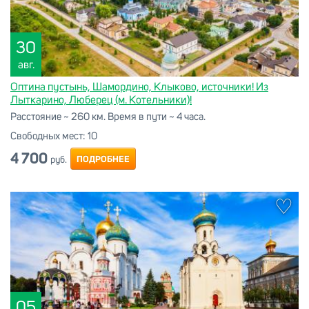
30
авг.
Оптина пустынь, Шамордино, Клыково, источники! Из
Лыткарино, Люберец (м. Котельники)!
Расстояние ~ 260 км. Время в пути ~ 4 часа.
Свободных мест:
10
4 700
ПОДРОБНЕЕ
руб.
05