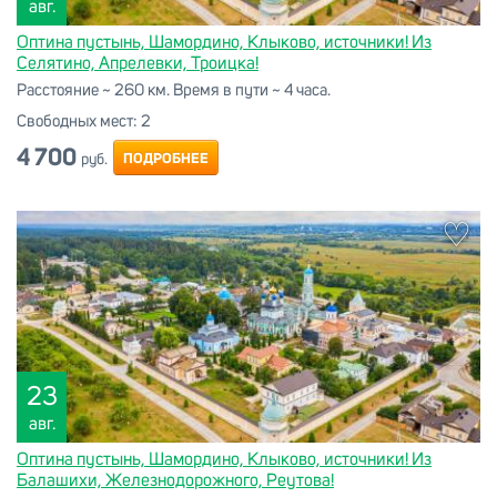
авг.
Оптина пустынь, Шамордино, Клыково, источники! Из
Селятино, Апрелевки, Троицка!
Расстояние ~ 260 км. Время в пути ~ 4 часа.
Свободных мест:
2
4 700
ПОДРОБНЕЕ
руб.
23
авг.
Оптина пустынь, Шамордино, Клыково, источники! Из
Балашихи, Железнодорожного, Реутова!