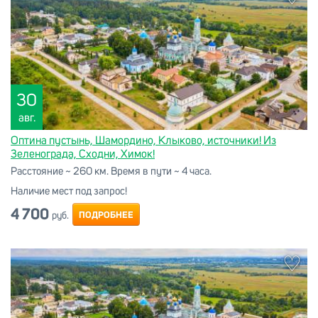
30
авг.
Оптина пустынь, Шамордино, Клыково, источники! Из
Зеленограда, Сходни, Химок!
Расстояние ~ 260 км. Время в пути ~ 4 часа.
Наличие мест под запрос!
4 700
ПОДРОБНЕЕ
руб.