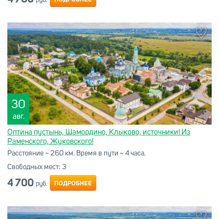
руб.
30
авг.
Оптина пустынь, Шамордино, Клыково, источники! Из
Раменского, Жуковского!
Расстояние ~ 260 км. Время в пути ~ 4 часа.
Свободных мест:
3
4 700
ПОДРОБНЕЕ
руб.